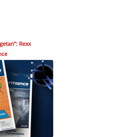
 getan”: Rexx
nce