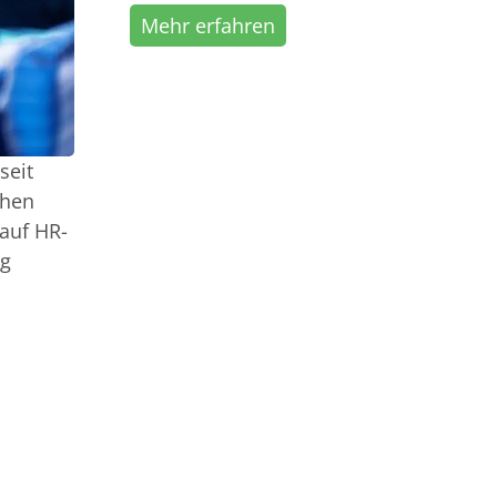
Mehr erfahren
seit
ehen
auf HR-
ng