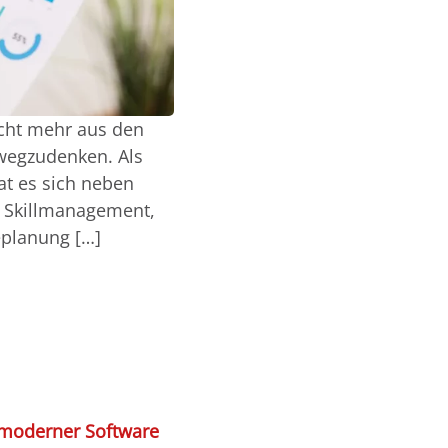
cht mehr aus den
wegzudenken. Als
t es sich neben
m Skillmanagement,
eplanung […]
t moderner Software