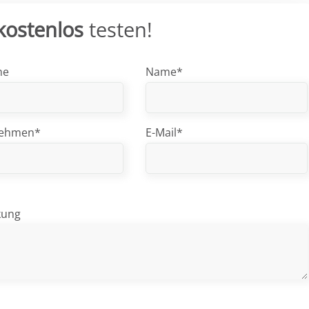
kostenlos
testen!
me
Name*
nehmen*
E-Mail*
kung