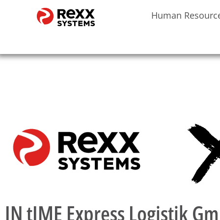
Human Resourc
IN tIME Express Logistik G