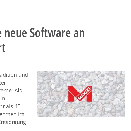
e neue Software an
rt
adition und
ger
erbe. Als
in
r als 45
rnehmen im
 Entsorgung