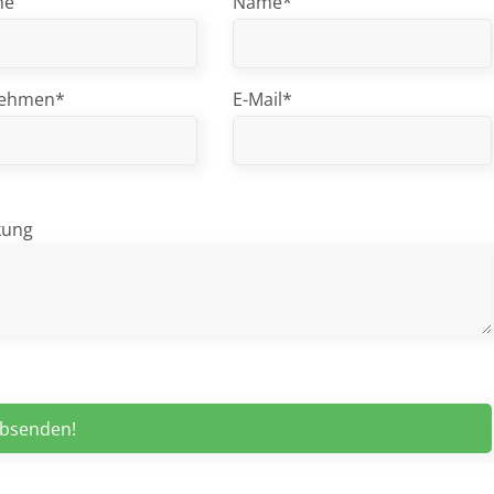
me
Name*
nehmen*
E-Mail*
kung