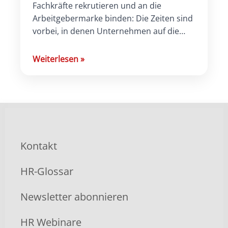
Fachkräfte rekrutieren und an die
Arbeitgebermarke binden: Die Zeiten sind
vorbei, in denen Unternehmen auf die
Bewerbungen von Kandidaten einfach nur
warten mussten. Vielmehr sehen […]
Weiterlesen
»
Kontakt
HR-Glossar
Newsletter abonnieren
HR Webinare