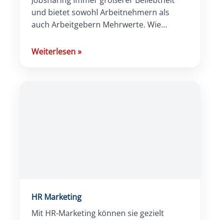
Jobsharing immer größerer Beliebtheit
und bietet sowohl Arbeitnehmern als
auch Arbeitgebern Mehrwerte. Wie
Unternehmen und Mitarbeiter von dem
Modell profitieren, welche verschiedenen
Weiterlesen
»
Formen es gibt […]
HR Marketing
Mit HR-Marketing können sie gezielt