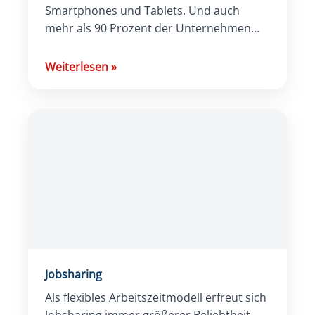
Smartphones und Tablets. Und auch
mehr als 90 Prozent der Unternehmen
sind der Auffassung, dass Bewerber am
liebsten über […]
Weiterlesen
»
Jobsharing
Als flexibles Arbeitszeitmodell erfreut sich