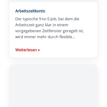
Arbeitszeitkonto
Der typische 9-to-5-Job, bei dem die
Arbeitszeit ganz klar in einem
vorgegebenen Zeitfenster geregelt ist,
wird immer mehr durch flexible
Arbeitszeitmodelle verdrängt. Dies kommt
dem Bedürfnis der Arbeitnehmenden
Weiterlesen
»
nach mehr […]