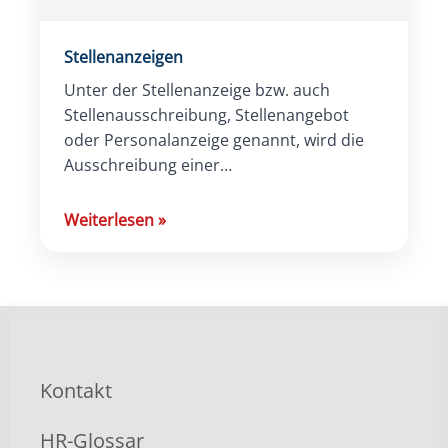
Stellenanzeigen
Unter der Stellenanzeige bzw. auch
Stellenausschreibung, Stellenangebot
oder Personalanzeige genannt, wird die
Ausschreibung einer
personalwirtschaftlichen Stelle
verstanden und ist im Recruiting-Bereich
Weiterlesen
»
kaum wegzudenken.
Kontakt
HR-Glossar