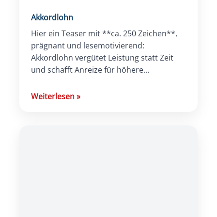
Akkordlohn
Hier ein Teaser mit **ca. 250 Zeichen**,
prägnant und lesemotivierend:
Akkordlohn vergütet Leistung statt Zeit
und schafft Anreize für höhere
Produktivität. Der Artikel erklärt, wie sich
Akkordlohn berechnet, welche
Weiterlesen
»
Voraussetzungen gelten und worauf
Unternehmen bei Einführung und
Abrechnung achten sollten.