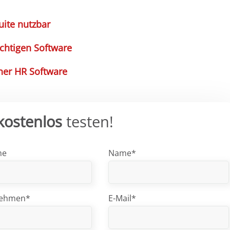
uite nutzbar
ichtigen Software
ner HR Software
kostenlos
testen!
me
Name*
nehmen*
E-Mail*