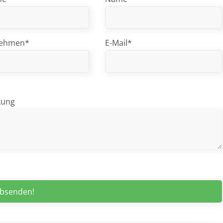
nehmen*
E-Mail*
kung