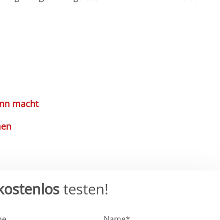
.
inn macht
men
kostenlos
testen!
me
Name*