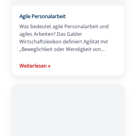
Agile Personalarbeit
Was bedeutet agile Personalarbeit und
agiles Arbeiten? Das Gabler
Wirtschaftslexikon definiert Agilität mit
„Beweglichkeit oder Wendigkeit von
Personen und Organisationen bzw. in
Strukturen und Prozessen“. Ursprünglich
Weiterlesen
»
stammt der Begriff aus […]