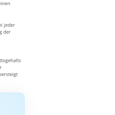
einen
ei jeder
g der
ttogehalts
r
ersteigt