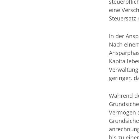
steuerpflic
eine Versch
Steuersatz 
In der Ansp
Nach einem
Ansparphas
Kapitallebe
Verwaltungs
geringer, d
Während de
Grundsicher
Vermögen a
Grundsiche
anrechnungs
bis zu eine