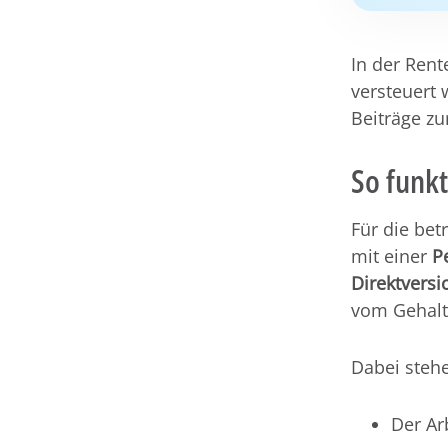
In der Rent
versteuert 
Beiträge z
So funkt
Für die bet
mit einer
P
Direktvers
vom Gehalt
Dabei steh
Der Ar