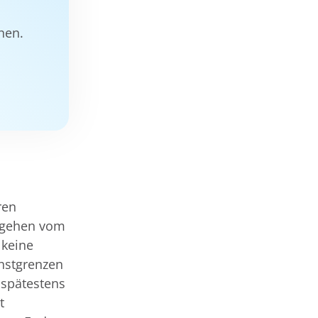
hen.
ren
e gehen vom
 keine
hstgrenzen
r spätestens
t