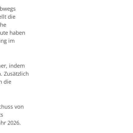
lbwegs
llt die
che
Heute haben
ung im
mer, indem
. Zusätzlich
h die
schuss von
ts
ahr 2026.