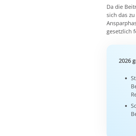
Da die Beit
sich das zu
Ansparphas
gesetzlich 
2026 g
St
B
R
So
B