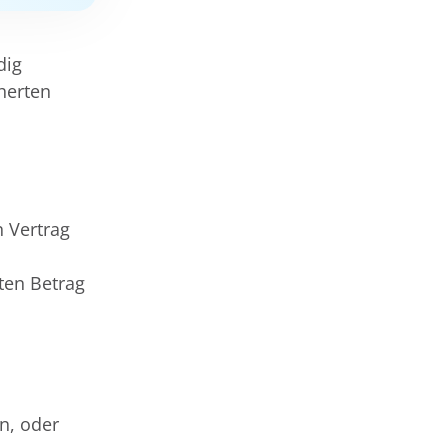
dig
cherten
n Vertrag
ten Betrag
in, oder