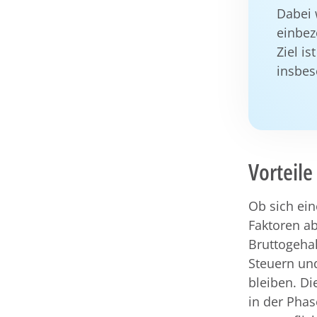
Dabei 
einbez
Ziel is
insbes
Vorteile
Ob sich ein
Faktoren ab
Bruttogeha
Steuern un
bleiben. Di
in der Phas