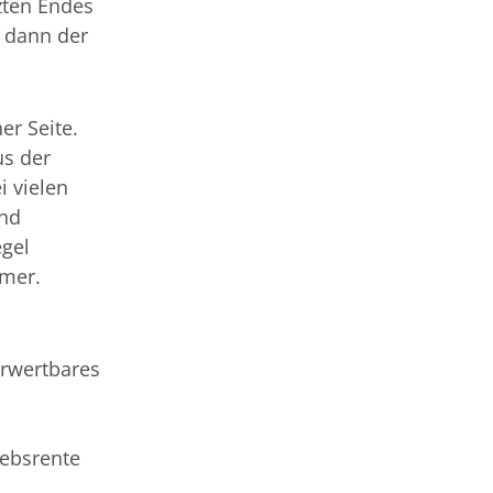
tzten Endes
t dann der
er Seite.
us der
 vielen
und
egel
hmer.
erwertbares
iebsrente