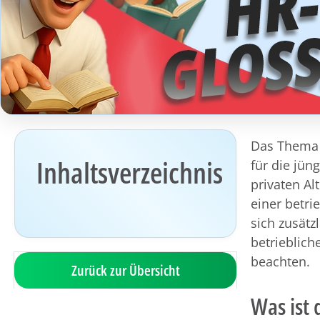
Das Thema A
Inhaltsverzeichnis
für die jü
privaten Al
einer betri
sich zusätz
betrieblich
beachten.
Zurück zur Übersicht
Was ist 