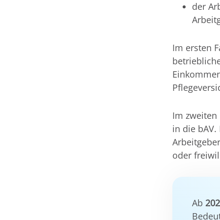
der Ar
Arbeit
Im ersten F
betrieblich
Einkommens
Pflegeversi
Im zweiten 
in die bAV.
Arbeitgeber
oder freiwi
Ab
20
Bedeu