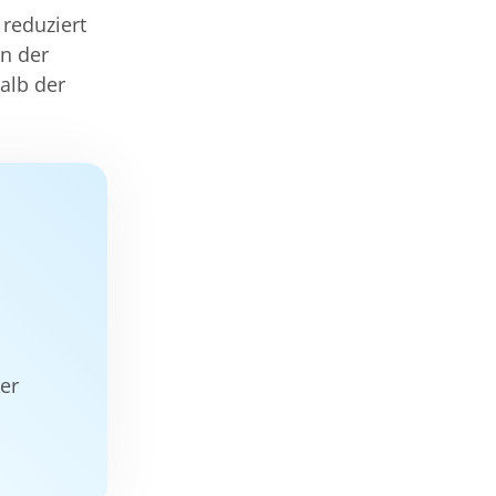
 reduziert
in der
alb der
der