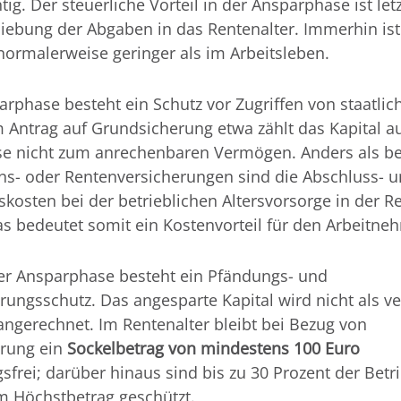
htig. Der steuerliche Vorteil in der Ansparphase ist le
iebung der Abgaben in das Rentenalter. Immerhin is
normalerweise geringer als im Arbeitsleben.
arphase besteht ein Schutz vor Zugriffen von staatlich
 Antrag auf Grundsicherung etwa zählt das Kapital a
e nicht zum anrechenbaren Vermögen. Anders als bei
ns- oder Rentenversicherungen sind die Abschluss- 
kosten bei der betrieblichen Altersvorsorge in der R
as bedeutet somit ein Kostenvorteil für den Arbeitne
r Ansparphase besteht ein Pfändungs- und
ungsschutz. Das angesparte Kapital wird nicht als v
ngerechnet. Im Rentenalter bleibt bei Bezug von
rung ein
Sockelbetrag von mindestens 100 Euro
frei; darüber hinaus sind bis zu 30 Prozent der Betr
m Höchstbetrag geschützt.