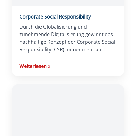
Corporate Social Responsibility
Durch die Globalisierung und
zunehmende Digitalisierung gewinnt das
nachhaltige Konzept der Corporate Social
Responsibility (CSR) immer mehr an
Bedeutung. Unternehmen haben sich
inzwischen mehr denn je mit den
Weiterlesen
»
Auswirkungen ihres […]