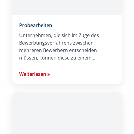
Probearbeiten
Unternehmen, die sich im Zuge des
Bewerbungsverfahrens zwischen
mehreren Bewerbern entscheiden
müssen, können diese zu einem
Probearbeiten einladen, um eine
endgültige Entscheidung treffen zu
Weiterlesen
»
können. Dabei gilt es, konkrete
Rahmenbedingungen […]