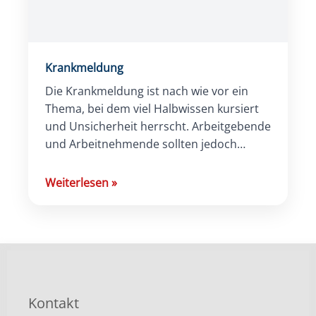
Krankmeldung
Die Krankmeldung ist nach wie vor ein
Thema, bei dem viel Halbwissen kursiert
und Unsicherheit herrscht. Arbeitgebende
und Arbeitnehmende sollten jedoch
immer im Bilde sein und die geltenden
Regeln kennen, […]
Weiterlesen
»
Kontakt