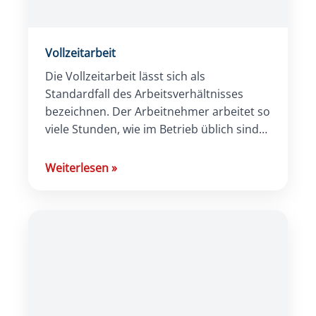
Vollzeitarbeit
Die Vollzeitarbeit lässt sich als
Standardfall des Arbeitsverhältnisses
bezeichnen. Der Arbeitnehmer arbeitet so
viele Stunden, wie im Betrieb üblich sind
und ist nicht in einem Teilzeitmodell
beschäftigt. Definition: Wann spricht […]
Weiterlesen
»