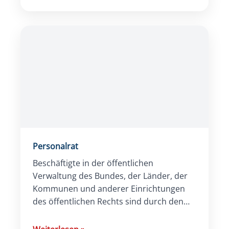
Mitarbeitern als auch der Organisation als
Ganzes […]
Personalrat
Beschäftigte in der öffentlichen
Verwaltung des Bundes, der Länder, der
Kommunen und anderer Einrichtungen
des öffentlichen Rechts sind durch den
Personalrat vertreten. Er bildet damit das
Pendant zum Betriebsrat in […]