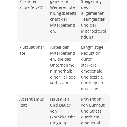
Promoter
generelle
Steigerung
Score (eNPS)
Weiterempfe
des
hlungsbereits
allgemeinen
chaft der
Teamgeistes
Mitarbeitend
und der
en.
Mitarbeiterbi
ndung.
Fluktuationsr
Anteil der
Langfristige
ate
Mitarbeitend
Reduktion
en, die das
durch
Unternehme
stärkere
n innerhalb
emotionale
einer Periode
und soziale
verlassen.
Bindung an
das Team.
Absentismus-
Häufigkeit
Prävention
Rate
und Dauer
von Burnout
von
und Stress
(krankheitsbe
durch ein
dingten)
emotional