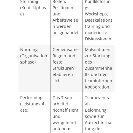
Storming
Rollen,
Konfliktlösun
(Konfliktphas
Positionen
gs-
e)
und
Workshops,
Arbeitsweise
Deeskalations
n werden
training und
ausgehandelt
moderierte
.
Diskussionen.
Norming
Gemeinsame
Maßnahmen
(Organisation
Regeln und
zur Stärkung
sphase)
feste
des
Strukturen
Zusammenha
etablieren
lts und der
sich.
teaminternen
Kooperation.
Performing
Das Team
Teamevents
(Leistungsph
arbeitet
als
ase)
hocheffizient
Belohnung
und
sowie zur
weitgehend
Aufrechterhal
autonom.
tung der