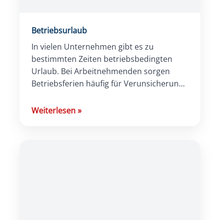
Betriebsurlaub
In vielen Unternehmen gibt es zu
bestimmten Zeiten betriebsbedingten
Urlaub. Bei Arbeitnehmenden sorgen
Betriebsferien häufig für Verunsicherung
und es ergeben sich viele Fragen
bezüglich der Auswirkungen auf den
Weiterlesen
»
Jahresurlaub, die […]