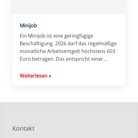
Minijob
Ein Minijob ist eine geringfügige
Beschäftigung. 2026 darf das regelmäßige
monatliche Arbeitsentgelt höchstens 603
Euro betragen. Das entspricht einer
Jahresverdienstgrenze von 7.236 Euro. Bei
Zahlung des gesetzlichen Mindestlohns
Weiterlesen
»
von 13,90 […]
Kontakt