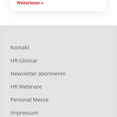
Veränderungen für Arbeitgeber der
Weiterlesen
»
kommenden Jahre. Die Richtlinie rückt ein
Thema stärker in den […]
Kontakt
HR-Glossar
Newsletter abonnieren
HR Webinare
Personal Messe
Impressum