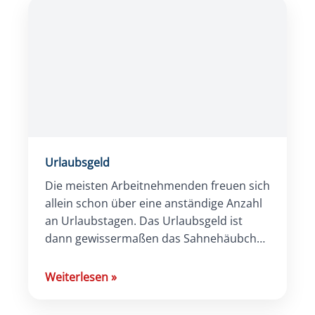
Urlaubsgeld
Die meisten Arbeitnehmenden freuen sich
allein schon über eine anständige Anzahl
an Urlaubstagen. Das Urlaubsgeld ist
dann gewissermaßen das Sahnehäubchen
und kann bei einigen
die Arbeitsproduktivität steigern. Aber bei
Weiterlesen
»
der Frage, wer […]