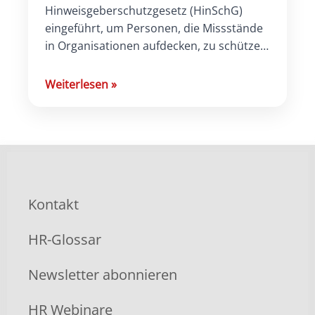
Hinweisgeberschutzgesetz (HinSchG)
eingeführt, um Personen, die Missstände
in Organisationen aufdecken, zu schützen
und zu unterstützen. Dieses Gesetz hat
weitreichende Implikationen für die
Weiterlesen
»
Arbeitsweise von HR-Abteilungen, da […]
Kontakt
HR-Glossar
Newsletter abonnieren
HR Webinare