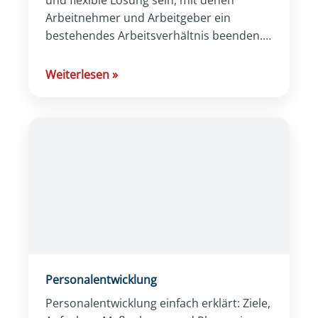
Arbeitnehmer und Arbeitgeber ein
bestehendes Arbeitsverhältnis beenden.
Doch gerade auf Arbeitnehmerseite
können sich daraus Risiken und Nachteile
Weiterlesen
»
ergeben, die […]
Personalentwicklung
Personalentwicklung einfach erklärt: Ziele,