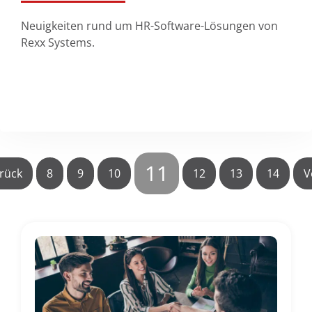
Neuigkeiten rund um HR-Software-Lösungen von
Rexx Systems.
Kontakt
11
rück
8
9
10
12
13
14
V