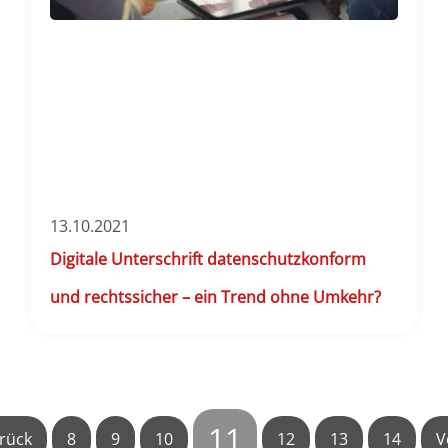
13.10.2021
Digitale Unterschrift datenschutzkonform
und rechtssicher – ein Trend ohne Umkehr?
11
rück
8
9
10
12
13
14
V