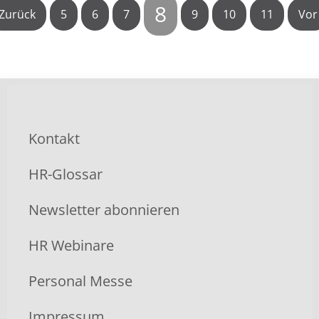
8
Zurück
5
6
7
9
10
11
Vor
Kontakt
HR-Glossar
Newsletter abonnieren
HR Webinare
Personal Messe
Impressum