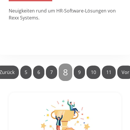
Neuigkeiten rund um HR-Software-Lösungen von
Rexx Systems.
Kontakt
8
Zurück
5
6
7
9
10
11
Vor