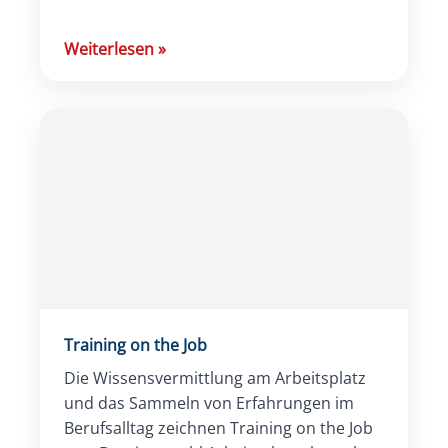
Stellenbeschreibung festgehalten. Sie
bildet die Grundlage für zahlreiche
Weiterlesen
»
Prozesse in der Personalverwaltung, […]
Training on the Job
Die Wissensvermittlung am Arbeitsplatz
und das Sammeln von Erfahrungen im
Berufsalltag zeichnen Training on the Job