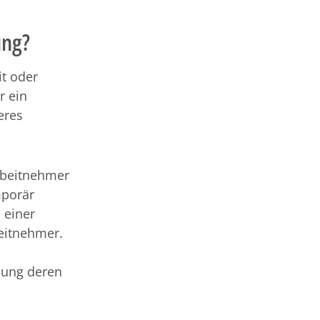
ung?
it oder
r ein
eres
Arbeitnehmer
mporär
 einer
eitnehmer.
ssung deren