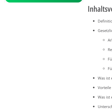
Inhaltsv
Definiti
Gesetzl
Ar
Re
Fü
Fü
Was ist
Vorteil
Was ist
Untersc