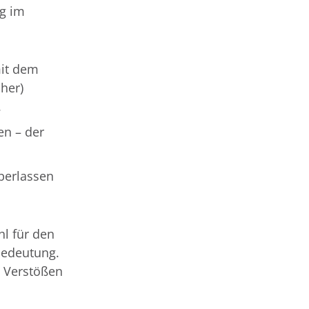
ng im
it dem
her)
.
en – der
.
berlassen
l für den
Bedeutung.
ei Verstößen