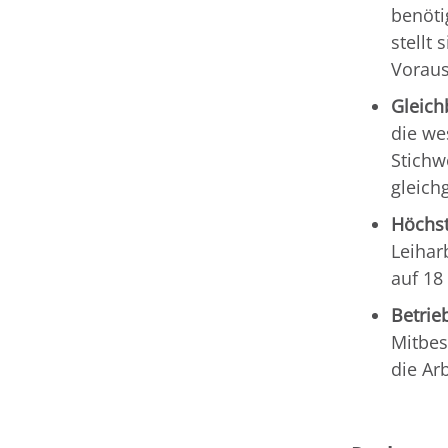
benöti
stellt
Voraus
Gleich
die we
Stichw
gleich
Höchst
Leihar
auf 18
Betrie
Mitbes
die Ar