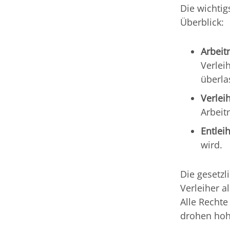
Die wichtig
Überblick:
Arbeit
Verlei
überla
Verlei
Arbeit
Entleih
wird.
Die gesetzl
Verleiher a
Alle Rechte 
drohen hoh