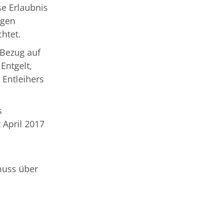
se Erlaubnis
igen
htet.
Bezug auf
Entgelt,
 Entleihers
s
 April 2017
muss über