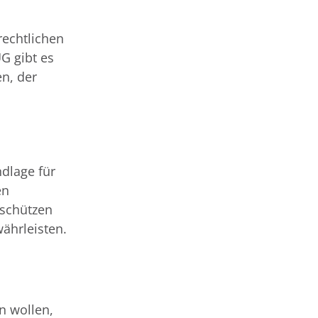
rechtlichen
G gibt es
en, der
dlage für
en
 schützen
ährleisten.
n wollen,