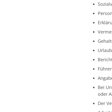
Sozial
Person
Erklär
Vermer
Gehalt
Urlaub
Berich
Führer
Angab
Bei Un
oder A
Der Ve