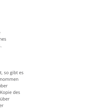
e
hes
.
, so gibt es
fgenommen
über
 Kopie des
 über
er