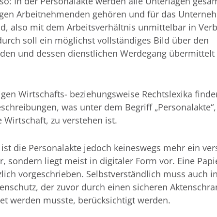
so: In der Personalakte werden alle Unterlagen gesa
igen Arbeitnehmenden gehören und für das Unterne
nd, also mit dem Arbeitsverhältnis unmittelbar in Ve
urch soll ein möglichst vollständiges Bild über den
nden und dessen dienstlichen Werdegang übermittelt
igen Wirtschafts- beziehungsweise Rechtslexika finde
eschreibungen, was unter dem Begriff „Personalakte“
e Wirtschaft, zu verstehen ist.
ist die Personalakte jedoch keineswegs mehr ein ver
, sondern liegt meist in digitaler Form vor. Eine Papie
zlich vorgeschrieben. Selbstverständlich muss auch i
tenschutz, der zuvor durch einen sicheren Aktenschra
et werden musste, berücksichtigt werden.