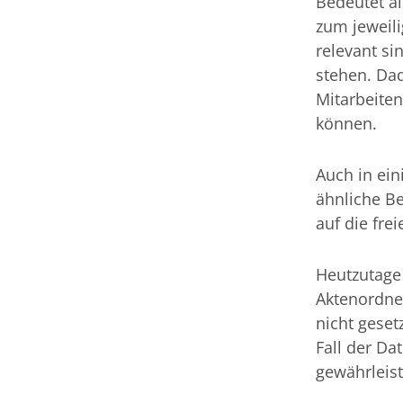
Bedeutet al
zum jeweil
relevant si
stehen. Dad
Mitarbeite
können.
Auch in ein
ähnliche B
auf die frei
Heutzutage 
Aktenordner
nicht geset
Fall der Da
gewährleist