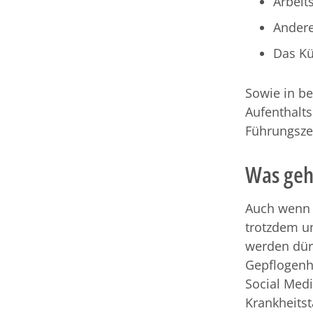
Arbeit
Andere
Das K
Sowie in b
Aufenthalts
Führungsze
Was gehö
Auch wenn e
trotzdem un
werden dür
Gepflogenh
Social Medi
Krankheitst