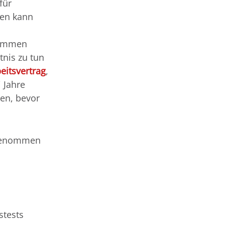
für
len kann
nommen
tnis zu tun
eitsvertrag
,
 Jahre
en, bevor
fgenommen
stests