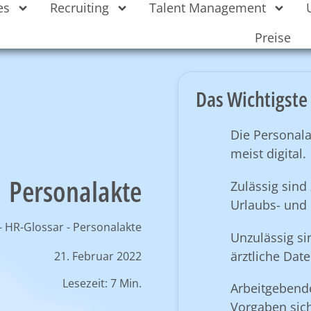
es
Recruiting
Talent Management
Preise
Das Wichtigste 
Die Personala
meist digital.
Personalakte
Zulässig sind
Urlaubs- und
-
HR-Glossar
-
Personalakte
Unzulässig si
ärztliche Dat
21. Februar 2022
Lesezeit: 7 Min.
Arbeitgebend
Vorgaben sich