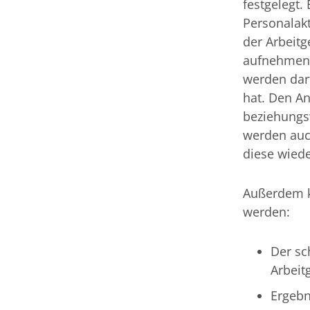
festgelegt.
Personalak
der Arbeitg
aufnehmen 
werden darf
hat. Den An
beziehungs
werden auc
diese wiede
Außerdem k
werden:
Der sc
Arbeit
Ergebn