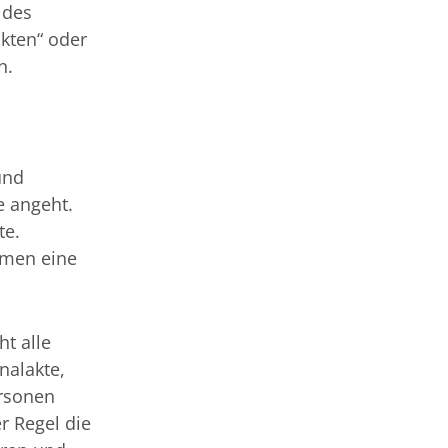
 des
kten“ oder
n.
und
e angeht.
te.
hmen eine
t alle
nalakte,
ersonen
r Regel die