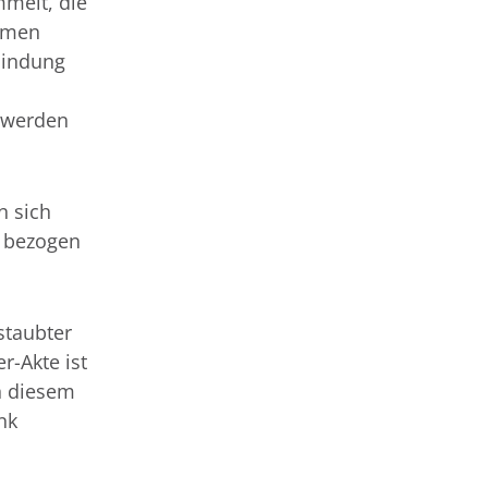
mmelt, die
hmen
rbindung
 werden
n sich
, bezogen
staubter
r-Akte ist
n diesem
nk