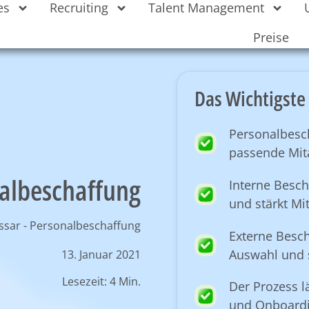
es
Recruiting
Talent Management
Preise
Das Wichtigste 
Personalbesc
passende Mita
albeschaffung
Interne Besch
und stärkt Mi
ssar
-
Personalbeschaffung
Externe Besch
Auswahl und s
13. Januar 2021
Lesezeit: 4 Min.
Der Prozess l
und Onboardi