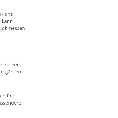
izierte
s kann
r Jobmessen
che Ideen,
 ergänzen
den Pool
fassendere