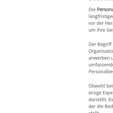
Die
Person
langfristig
vor der Her
um ihre Ges
Der Begriff
Organisatio
anwerben u
umfassende
Personalbed
Obwohl bei
einige Exp
darstellt. E
der die Bed
stellt.