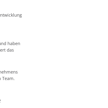
entwicklung
 und haben
ert das
ernehmens
im Team.
e