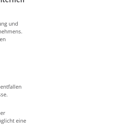
rung und
rnehmens.
nen
entfallen
sse.
der
glicht eine