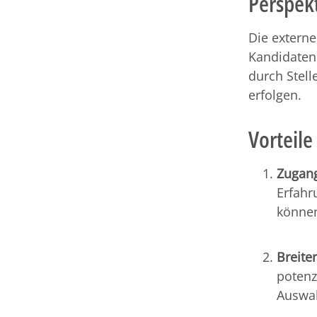
Perspek
Die externe
Kandidaten
durch Stel
erfolgen.
Vorteile
Zugang
Erfahr
könne
Breite
potenz
Auswah