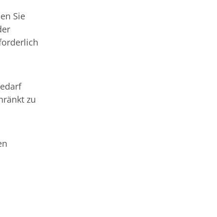
en Sie
der
forderlich
edarf
hränkt zu
en