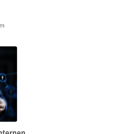
es
internen