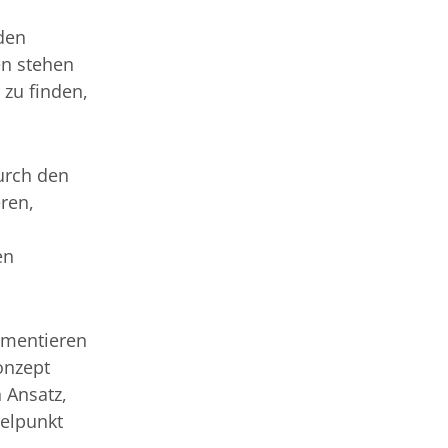
den
en stehen
 zu finden,
urch den
ren,
en
umentieren
onzept
n Ansatz,
telpunkt