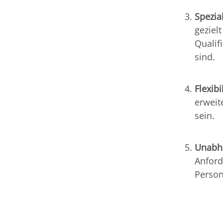
Spezia
geziel
Qualif
sind.
Flexibil
erweit
sein.
Unabhä
Anford
Person