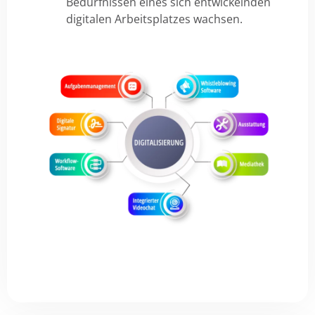
Bedürfnissen eines sich entwickelnden
digitalen Arbeitsplatzes wachsen.
Whistleblowing
Aufgabenmanagement
Software
Digitale Signatur
Ausstattung
Mediathek
Workflow Software
Integrierter
Videochat