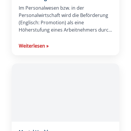
Im Personalwesen bzw. in der
Personalwirtschaft wird die Beförderung
(Englisch: Promotion) als eine
Höherstufung eines Arbeitnehmers durch
den Arbeitgeber im Unternehmen
bezeichnet. Der Karrieresprung ist ein
Weiterlesen
»
hierarchischer Aufstieg innerhalb eines
[…]