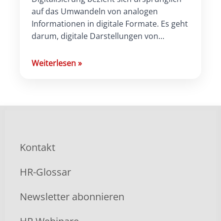
auf das Umwandeln von analogen
Informationen in digitale Formate. Es geht
darum, digitale Darstellungen von
analogen Informationen, physischen
Objekten oder Ereignissen zu schaffen.
Weiterlesen
»
Dieser Prozess beinhaltet […]
Kontakt
HR-Glossar
Newsletter abonnieren